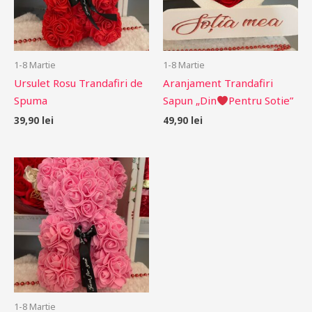
1-8 Martie
1-8 Martie
Ursulet Rosu Trandafiri de
Aranjament Trandafiri
Spuma
Sapun „Din
Pentru Sotie”
39,90
lei
49,90
lei
1-8 Martie