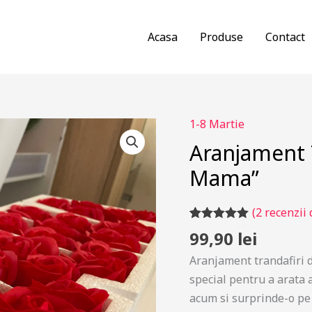
Acasa
Produse
Contact
1-8 Martie
Aranjament 
Mama”
(
2
recenzii d
Evaluat la
2
99,90
lei
5.00
din 5 pe
baza a
Aranjament trandafiri 
evaluări de la
clienți
special pentru a arata 
acum si surprinde-o pe