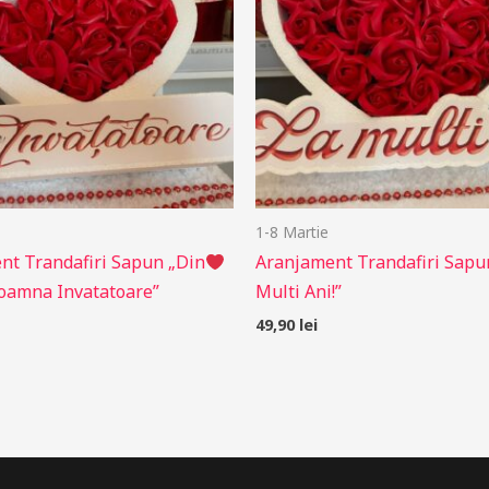
1-8 Martie
nt Trandafiri Sapun „Din
Aranjament Trandafiri Sapu
oamna Invatatoare”
Multi Ani!”
49,90
lei