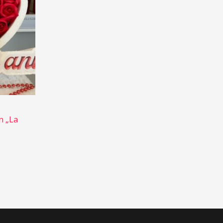
n „La