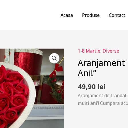
Acasa
Produse
Contact
1-8 Martie
,
Diverse
Aranjament T
Ani!”
49,90
lei
Aranjament de trandafir
mulți ani’! Cumpara acu