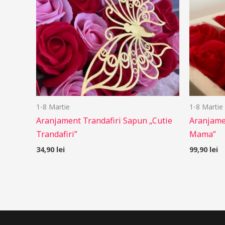
1-8 Martie
1-8 Martie
Aranjament Trandafiri Sapun „Cutie
Aranjame
Trandafiri”
Mama”
34,90
lei
99,90
lei