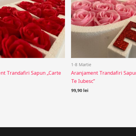
1-8 Martie
nt Trandafiri Sapun „Carte
Aranjament Trandafiri Sapu
Te Iubesc”
99,90
lei